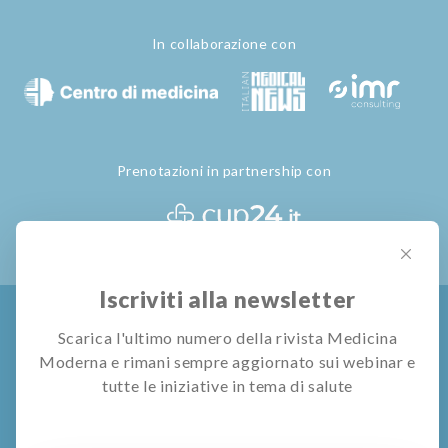
In collaborazione con
Prenotazioni in partnership con
Iscriviti alla newsletter
Privacy Policy
Termini e Condizioni
Gestione Cookie
Scarica l'ultimo numero della rivista Medicina
Moderna e rimani sempre aggiornato sui webinar e
© All rights reserved
Pubblivision S.r.l.
tutte le iniziative in tema di salute
I contenuti di questo sito e le informazioni o consulenze rilasciate
mediante utilizzo dei servizi dedicati hanno scopo meramente