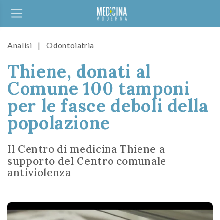
Analisi
|
Odontoiatria
Thiene, donati al
Comune 100 tamponi
per le fasce deboli della
popolazione
Il Centro di medicina Thiene a
supporto del Centro comunale
antiviolenza