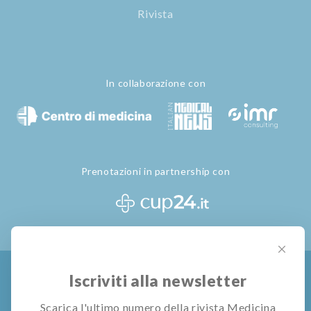
Rivista
In collaborazione con
Prenotazioni in partnership con
Iscriviti alla newsletter
Privacy Policy
Termini e Condizioni
Gestione Cookie
Scarica l'ultimo numero della rivista Medicina
© All rights reserved
Pubblivision S.r.l.