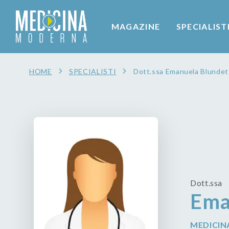
MAGAZINE
SPECIALIST
HOME
SPECIALISTI
Dott.ssa Emanuela Blundet
Dott.ssa
Ema
MEDICIN