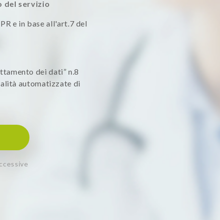
o del servizio
PR e in base all'art.7 del
rattamento dei dati” n.8
alità automatizzate di
uccessive