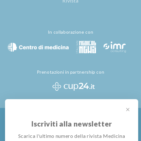
Rivista
In collaborazione con
Prenotazioni in partnership con
Privacy Policy
Termini e Condizioni
Gestione Cookie
Iscriviti alla newsletter
© All rights reserved
Pubblivision S.r.l.
Scarica l'ultimo numero della rivista Medicina