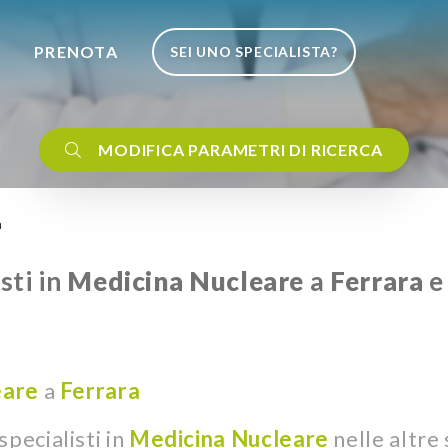
I
PRENOTA
SEI UNO SPECIALISTA?
MODIFICA PARAMETRI DI RICERCA
a
sti in
Medicina Nucleare
a
Ferrara
e
eare
a
Ferrara
pecialisti in
Medicina Nucleare
nelle altre