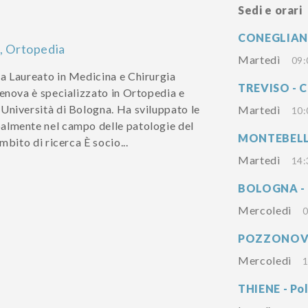
Sedi e orari
CONEGLIANO 
, Ortopedia
Martedì
09:
a Laureato in Medicina e Chirurgia
TREVISO - C
Genova è specializzato in Ortopedia e
Università di Bologna. Ha sviluppato le
Martedì
10:
almente nel campo delle patologie del
MONTEBELLU
mbito di ricerca È socio...
Martedì
14:
BOLOGNA - C
Mercoledì
0
POZZONOVO 
Mercoledì
1
THIENE - Po