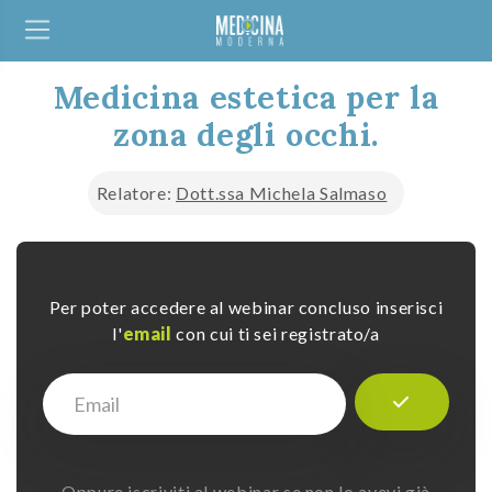
Medicina estetica per la
zona degli occhi.
Relatore:
Dott.ssa Michela Salmaso
Per poter accedere al webinar concluso inserisci
l'
email
con cui ti sei registrato/a
Oppure iscriviti al webinar se non lo avevi già