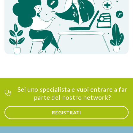
Sei uno specialista e vuoi entrare a far
parte del nostro network?
REGISTRATI