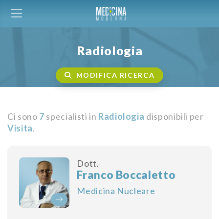
Radiologia
MODIFICA RICERCA
Ci sono
7
specialisti in
Radiologia
disponibili per
Visita
.
Dott.
Franco Boccaletto
Medicina Nucleare