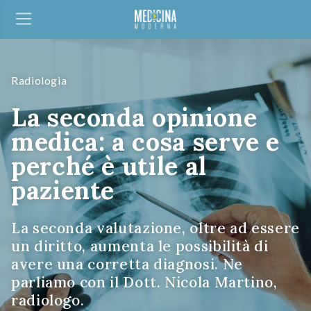
Radiologia
La seconda opinione
medica: a cosa serve e
perché è utile al
paziente
La seconda valutazione, oltre ad essere
un diritto, aumenta le possibilità di
avere una corretta diagnosi. Ne
parliamo con il Dott. Nicola Martino,
radiologo.