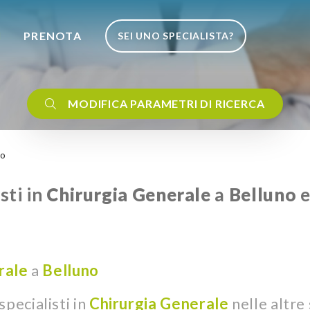
I
PRENOTA
SEI UNO SPECIALISTA?
MODIFICA PARAMETRI DI RICERCA
no
sti in
Chirurgia Generale
a
Belluno
e
rale
a
Belluno
pecialisti in
Chirurgia Generale
nelle altre