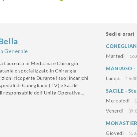
Sedi e orari
Bella
CONEGLIANO 
ia Generale
Martedì
16:
a Laureato in Medicina e Chirurgia
MANIAGO - 
atania e specializzato in Chirurgia
zioni ricoperte Durante i suoi incarichi
Lunedì
16:00
spedali di Conegliano (TV) e Sacile
SACILE - Stu
di responsabile dell'Unità Operativa...
Mercoledì
1
Venerdì
09:0
MONASTIER -
Giovedì
15: