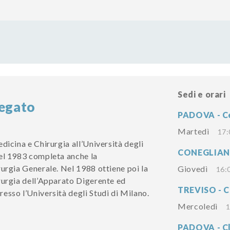
Sedi e orari
egato
PADOVA - Ce
Martedì
17:
dicina e Chirurgia all’Università degli
CONEGLIANO 
el 1983 completa anche la
rurgia Generale. Nel 1988 ottiene poi la
Giovedì
16:
rurgia dell’Apparato Digerente ed
TREVISO - C
esso l’Università degli Studi di Milano.
Mercoledì
1
PADOVA - Cl