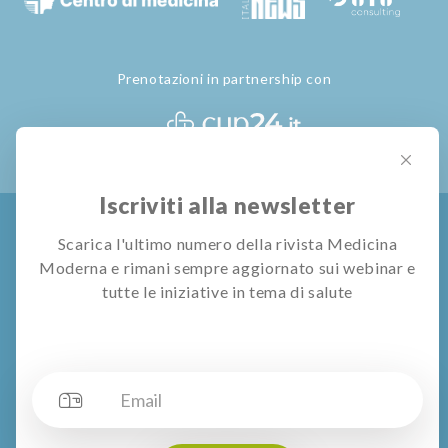
Prenotazioni in partnership con
Iscriviti alla newsletter
Privacy Policy
Termini e Condizioni
Gestione Cookie
Scarica l'ultimo numero della rivista Medicina
Moderna e rimani sempre aggiornato sui webinar e
© All rights reserved
Pubblivision S.r.l.
tutte le iniziative in tema di salute
I contenuti di questo sito e le informazioni o consulenze rilasciate
mediante utilizzo dei servizi dedicati hanno scopo meramente
divulgativo e non si sostituiscono diagnosi o visite mediche. Medicina
Moderna declina ogni responsabilità in relazione alla correttezza ed
esaustività di tali contenuti, informazioni, consulenze e risposte degli
specialisti, ed invita i lettori ed utenti del sito a chiedere sempre il