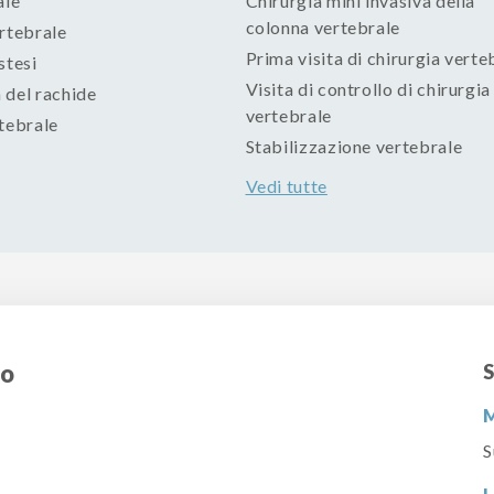
ale
Chirurgia mini invasiva della
colonna vertebrale
rtebrale
Prima visita di chirurgia verte
stesi
Visita di controllo di chirurgia
 del rachide
vertebrale
tebrale
Stabilizzazione vertebrale
Vedi tutte
co
S
M
S