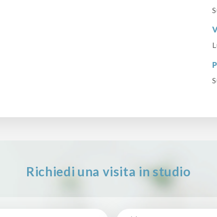
S
V
L
P
S
Richiedi una visita in studio