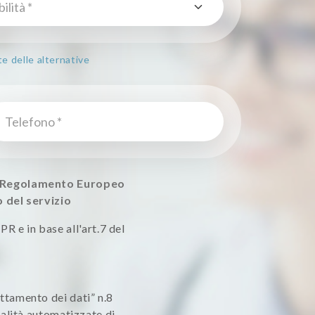
te delle alternative
el Regolamento Europeo
o del servizio
PR e in base all'art.7 del
rattamento dei dati” n.8
alità automatizzate di