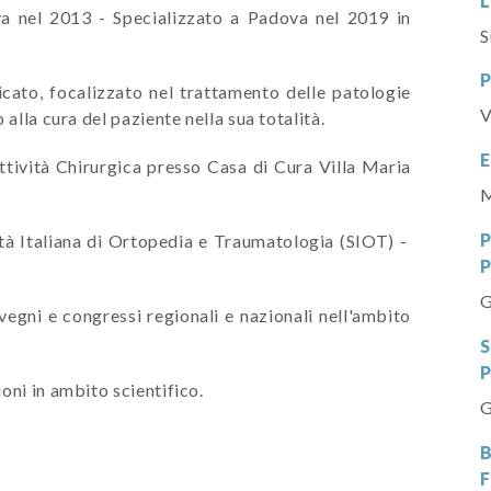
L
a nel 2013 - Specializzato a Padova nel 2019 in
S
P
cato, focalizzato nel trattamento delle patologie
V
alla cura del paziente nella sua totalità.
E
ttività Chirurgica presso Casa di Cura Villa Maria
M
ietà Italiana di Ortopedia e Traumatologia (SIOT) -
P
G
egni e congressi regionali e nazionali nell'ambito
P
oni in ambito scientifico.
G
B
F