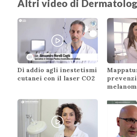
Altri video di Dermatolo
Dì addio agli inestetismi
Mappatur
cutanei con il laser CO2
prevenzi
melanom