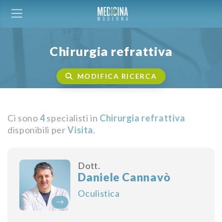
Chirurgia refrattiva
MODIFICA RICERCA
Ci sono
4
specialisti in
Chirurgia refrattiva
disponibili per
Visita
.
Dott.
Daniele Cannavò
Oculistica