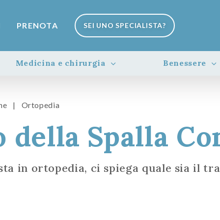
I
PRENOTA
SEI UNO SPECIALISTA?
Medicina e chirurgia
Benessere
one
|
Ortopedia
 della Spalla Co
sta in ortopedia, ci spiega quale sia il t