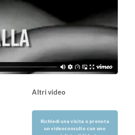
Altri video
Richiedi una visita o prenota
un videoconsulto con uno