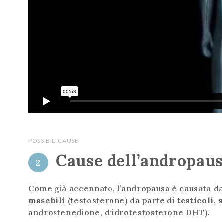
POSSIBILI CAUSE
Cause dell’andropau
2
Come già accennato, l’andropausa è causata d
maschili
(testosterone) da parte di
testicoli,
androstenedione, diidrotestosterone DHT).