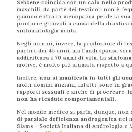
Sebbene coincida con un
calo nella prod
maschili, da parte dei testicoli non è l’
quando entra in menopausa perde la sua f
produrre gli ovuli a causa della drastic
sintomatologia acuta.
Negli uomini, invece, la produzione di t
partire dai 45 anni, ma l’andropausa ver
addirittura i 70 anni di vita
. La
sintoma
motivo, è molto più sfumata rispetto a q
Inoltre,
non si manifesta in tutti gli uo
molti uomini anziani, infatti, sono in gr
rapporti sessuali e anche di procreare. I
non ha ricadute comportamentali.
Nel mondo medico si parla, dunque, non 
di parziale deficienza androgenica
nel 
Siams – Società Italiana di Andrologia e M