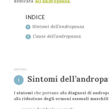
dedicata
all’andropausa
.
INDICE
Sintomi dell’andropausa
1
Cause dell’andropausa
2
SINTOMI
Sintomi dell’androp
1
I
sintomi
che portano alla
diagnosi di andro
alla
riduzione degli ormoni sessuali maschil