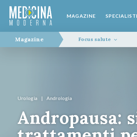
MAGAZINE
SPECIALIST
Magazine
Focus salute
Urologia
|
Andrologia
Andropausa: s
trattamenti pe