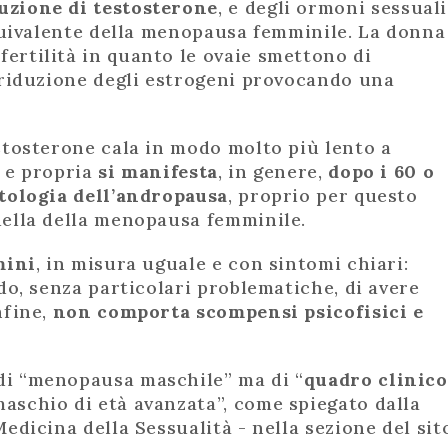
uzione di testosterone
, e degli ormoni sessuali
equivalente della menopausa femminile. La donna
ertilità in quanto le ovaie smettono di
a riduzione degli estrogeni provocando una
estosterone cala in modo molto più lento a
a e propria
si manifesta
, in genere,
dopo i 60 o
tologia dell’andropausa
, proprio per questo
uella della menopausa femminile.
mini
, in misura uguale e con sintomi chiari:
ado, senza particolari problematiche, di avere
nfine,
non comporta scompensi psicofisici e
di “menopausa maschile” ma di “
quadro clinico
maschio di età avanzata”, come spiegato dalla
edicina della Sessualità - nella sezione del sit