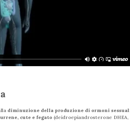
sa
alla
diminuzione della produzione di ormoni sessual
 surrene, cute e fegato
(deidroepiandrosterone DHEA,