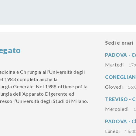
Sedi e orari
egato
PADOVA - Ce
Martedì
17:
dicina e Chirurgia all’Università degli
CONEGLIANO 
el 1983 completa anche la
rurgia Generale. Nel 1988 ottiene poi la
Giovedì
16:
rurgia dell’Apparato Digerente ed
TREVISO - C
esso l’Università degli Studi di Milano.
Mercoledì
1
PADOVA - Cl
Lunedì
16:00