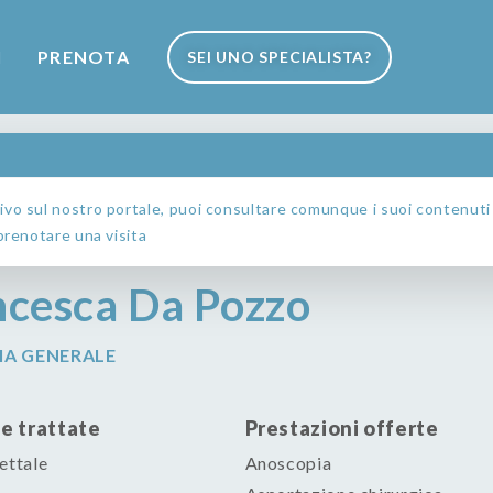
I
PRENOTA
SEI UNO SPECIALISTA?
zo
ivo sul nostro portale, puoi consultare comunque i suoi contenuti e
 prenotare una visita
ncesca Da Pozzo
IA GENERALE
e trattate
Prestazioni offerte
ettale
Anoscopia