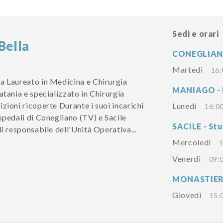
Sedi e orari
Bella
CONEGLIANO 
Martedì
16:
a Laureato in Medicina e Chirurgia
MANIAGO - 
atania e specializzato in Chirurgia
zioni ricoperte Durante i suoi incarichi
Lunedì
16:00
spedali di Conegliano (TV) e Sacile
SACILE - Stu
di responsabile dell'Unità Operativa...
Mercoledì
1
Venerdì
09:0
MONASTIER -
Giovedì
15: