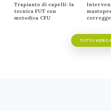
Trapianto di capelli: la
Interven
tecnica FUT con
mastopess
metodica CFU
corregg
TUTTI I VIDEO