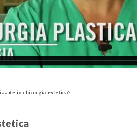
izzate in chirurgia estetica?
stetica