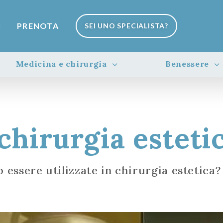
I
PRENOTA
SEI UNO SPECIALISTA?
Medicina e chirurgia
Benessere
 chirurgia esteti
 essere utilizzate in chirurgia estetica?