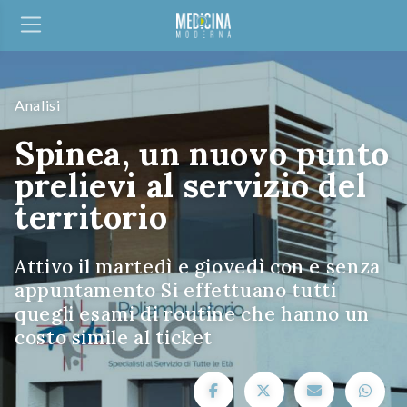
Analisi
Spinea, un nuovo punto
prelievi al servizio del
territorio
Attivo il martedì e giovedì con e senza
appuntamento Si effettuano tutti
quegli esami di routine che hanno un
costo simile al ticket