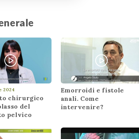
Generale
Emorroidi e fistole
e 2024
to chirurgico
anali. Come
olasso del
intervenire?
o pelvico