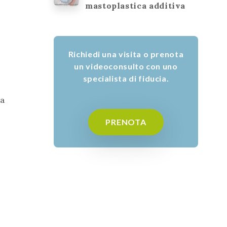
mastoplastica additiva
Richiedi una visita o prenota
un videoconsulto con uno
specialista di fiducia.
na
PRENOTA