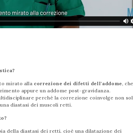
stica?
to mirato alla
correzione dei difetti dell'addome
, ch
rimento appure un addome post-gravidanza.
ultidisciplinare perché la correzione coinvolge non so
una diastasi dei muscoli retti.
to?
a della diastasi dei retti, cioè una dilatazione dei