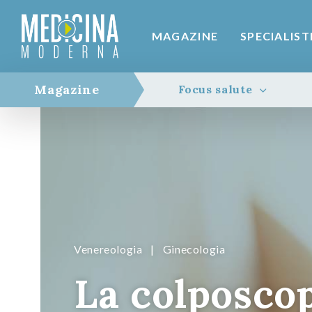
MAGAZINE
SPECIALIST
Magazine
Focus salute
Venereologia
|
Ginecologia
La colposco