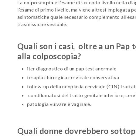
La
colposcopia
è l’esame di secondo livello nella di
l’esame di primo livello, ma viene altresì impiegata 
asintomatiche quale necessario complemento all’esame
trasmissione sessuale.
Quali son i casi, oltre a un Pap t
alla colposcopia?
iter diagnostico di un pap test anormale
terapia chirurgica cervicale conservativa
follow-up della neoplasia cervicale (CIN) tratta
condilomatosi del tratto genitale inferiore, cervi
patologia vulvare e vaginale.
Quali donne dovrebbero sottopo