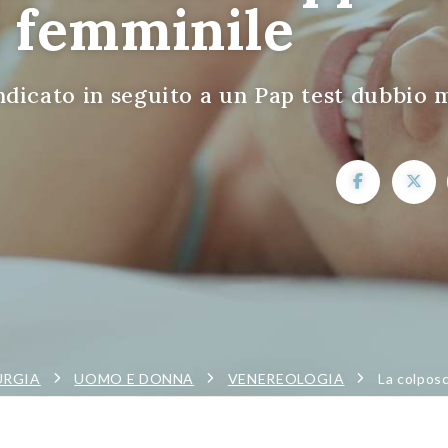
e femminile
ndicato in seguito a un Pap test dubbio 
URGIA
UOMO E DONNA
VENEREOLOGIA
La colpos