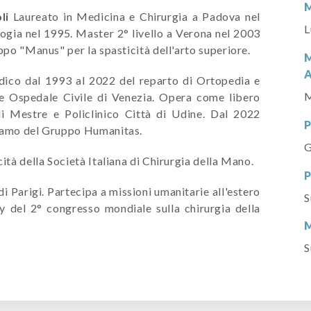
M
li
Laureato in Medicina e Chirurgia a Padova nel
L
ogia nel 1995. Master 2° livello a Verona nel 2003
ppo "Manus" per la spasticità dell'arto superiore.
M
ico dal 1993 al 2022 del reparto di Ortopedia e
M
e Ospedale Civile di Venezia. Opera come libero
di Mestre e Policlinico Città di Udine. Dal 2022
P
rgamo del Gruppo Humanitas.
G
ità della Società Italiana di Chirurgia della Mano.
P
i Parigi. Partecipa a missioni umanitarie all'estero
S
ty del 2° congresso mondiale sulla chirurgia della
M
S