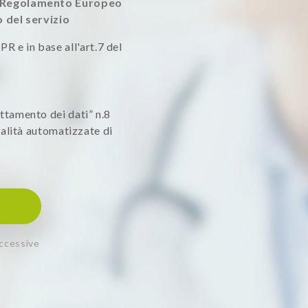
el Regolamento Europeo
o del servizio
PR e in base all'art.7 del
rattamento dei dati” n.8
alità automatizzate di
uccessive