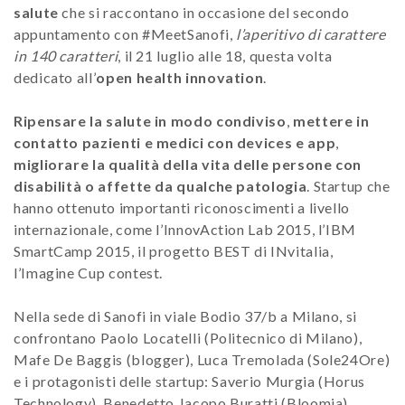
salute
che si raccontano in occasione del secondo
appuntamento con #MeetSanofi,
l’aperitivo di carattere
in 140 caratteri
, il 21 luglio alle 18, questa volta
dedicato all’
open health innovation
.
Ripensare la salute in modo condiviso
,
mettere in
contatto pazienti e medici con devices e app
,
migliorare la qualità della vita delle persone con
disabilità o affette da qualche patologia
. Startup che
hanno ottenuto importanti riconoscimenti a livello
internazionale, come l’InnovAction Lab 2015, l’IBM
SmartCamp 2015, il progetto BEST di INvitalia,
l’Imagine Cup contest.
Nella sede di Sanofi in viale Bodio 37/b a Milano, si
confrontano Paolo Locatelli (Politecnico di Milano),
Mafe De Baggis (blogger), Luca Tremolada (Sole24Ore)
e i protagonisti delle startup: Saverio Murgia (Horus
Technology), Benedetto Jacopo Buratti (Bloomia),