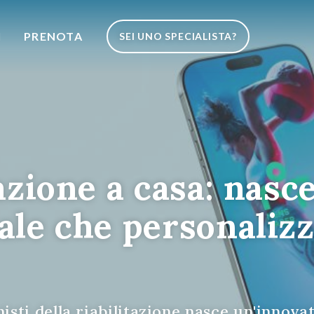
I
PRENOTA
SEI UNO SPECIALISTA?
azione a casa: nasc
le che personalizza
isti della riabilitazione nasce un'innova