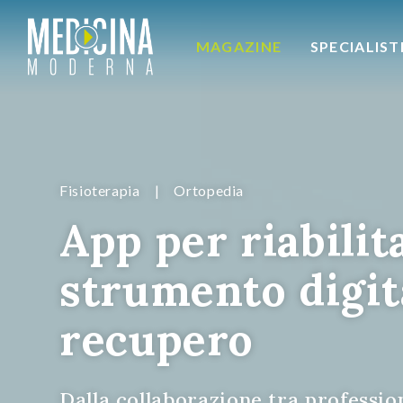
MAGAZINE
SPECIALIST
Fisioterapia
|
Ortopedia
App per riabilit
strumento digita
recupero
Dalla collaborazione tra profession