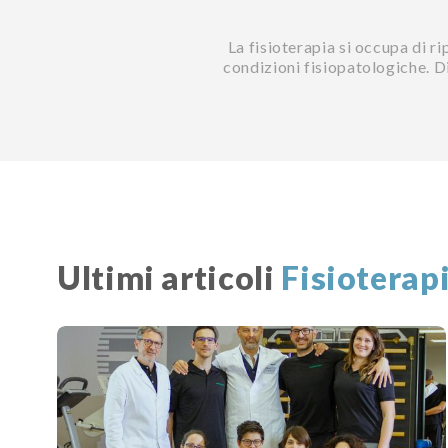
La fisioterapia si occupa di ri
condizioni fisiopatologiche. Di 
Ultimi articoli
Fisioterap