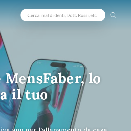
e MensFaber, lo
 il tuo
tiva app per l'allenamento da casa.