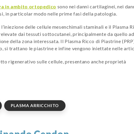
va in ambito ortopedico
sono nei danni cartilaginei, nei dan
osi, in particolar modo nelle prime fasi della patologia.
 l’iniezione delle cellule mesenchimali staminali e il Plasma R
relevate dai tessuti sottocutanei, principalmente da quello a
one della zona interessata. Il Plasma Ricco di Piastrine (PRP)
 si trattano le piastrine e infine vengono iniettate nelle arti
etto rigenerativo sulle cellule, presentano anche proprietà
PLASMA ARRICCHITO
dinando Cendon