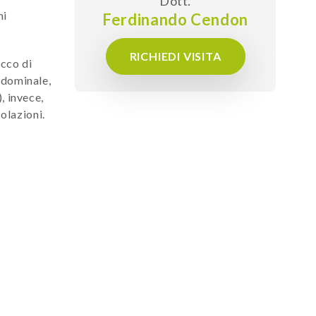
Dott.
ni
Ferdinando Cendon
RICHIEDI VISITA
icco di
ddominale,
, invece,
colazioni.