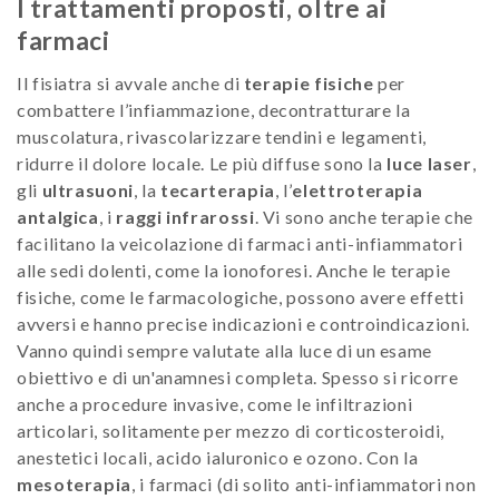
I trattamenti proposti, oltre ai
farmaci
Il fisiatra si avvale anche di
terapie fisiche
per
combattere l’infiammazione, decontratturare la
muscolatura, rivascolarizzare tendini e legamenti,
ridurre il dolore locale. Le più diffuse sono la
luce laser
,
gli
ultrasuoni
, la
tecarterapia
, l’
elettroterapia
antalgica
, i
raggi infrarossi
. Vi sono anche terapie che
facilitano la veicolazione di farmaci anti-infiammatori
alle sedi dolenti, come la ionoforesi. Anche le terapie
fisiche, come le farmacologiche, possono avere effetti
avversi e hanno precise indicazioni e controindicazioni.
Vanno quindi sempre valutate alla luce di un esame
obiettivo e di un'anamnesi completa. Spesso si ricorre
anche a procedure invasive, come le infiltrazioni
articolari, solitamente per mezzo di corticosteroidi,
anestetici locali, acido ialuronico e ozono. Con la
mesoterapia
, i farmaci (di solito anti-infiammatori non