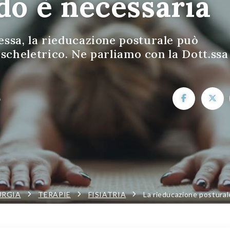
do è necessaria
sa, la rieducazione posturale può
-scheletrico. Ne parliamo con la Dott.ssa
o
URGIA
TERAPIE
FISIATRIA
La rieducazione postural