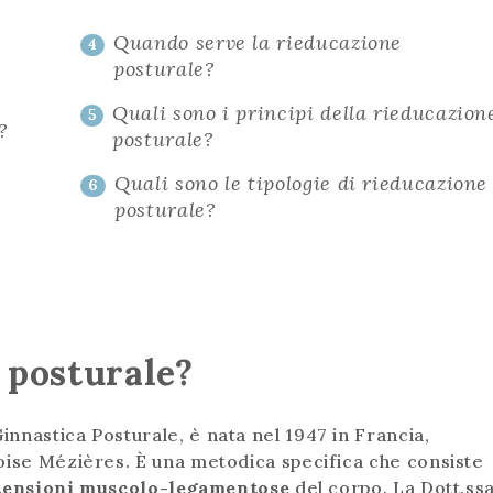
Quando serve la rieducazione
4
posturale?
Quali sono i principi della rieducazion
5
?
posturale?
Quali sono le tipologie di rieducazione
6
posturale?
e posturale?
nnastica Posturale, è nata nel 1947 in Francia,
oise Mézières. È una metodica specifica che consiste
le tensioni muscolo-legamentose
del corpo. La Dott.ss