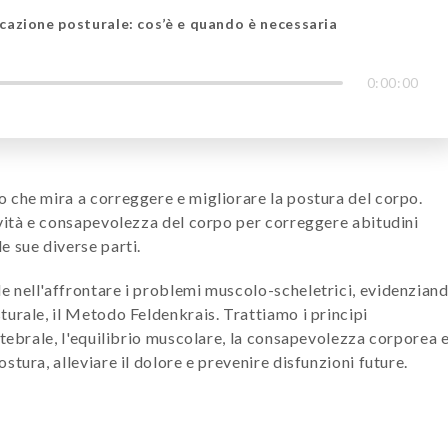
cazione posturale: cos’è e quando è necessaria
0:00:00
 che mira a correggere e migliorare la postura del corpo.
ività e consapevolezza del corpo per correggere abitudini
e sue diverse parti.
 nell'affrontare i problemi muscolo-scheletrici, evidenzian
urale, il Metodo Feldenkrais. Trattiamo i principi
rtebrale, l'equilibrio muscolare, la consapevolezza corporea 
tura, alleviare il dolore e prevenire disfunzioni future.