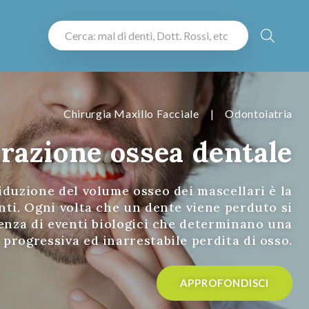
Chirurgia Maxillo Facciale
|
Odontoiatria
razione ossea dentale
iduzione del volume osseo dei mascellari è la
nti. Ogni volta che un dente viene perduto si
nza di eventi biologici che determinano una
progressiva ed inarrestabile perdita di osso.
APPROFONDISCI