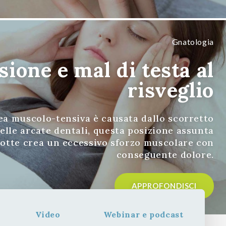
Gnatologia
ione e mal di testa al
risveglio
ea muscolo-tensiva è causata dallo scorretto
elle arcate dentali, questa posizione assunta
notte crea un eccessivo sforzo muscolare con
conseguente dolore.
APPROFONDISCI
Video
Webinar e podcast