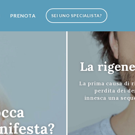
I
PRENOTA
SEI UNO SPECIALISTA?
La rigene
La prima causa di r
perdita dei de
innesca una seque
occa
nifesta?