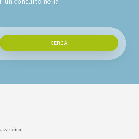
di un consulto nella
CERCA
à, webinar