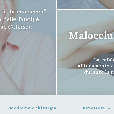
 di “bocca secca”
elle fauci) è
e. Colpisce
Malocclus
La cefal
allineamento d
durante la 
Medicina e chirurgia
Benessere