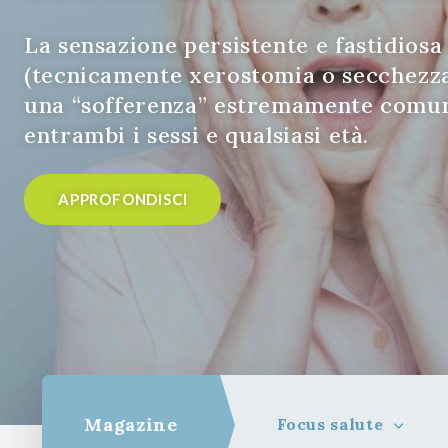
La sensazione persistente e fastidiosa
(tecnicamente xerostomia o secchezza d
una “sofferenza” estremamente comun
entrambi i sessi e qualsiasi età.
APPROFONDISCI
Magazine
Focus salute