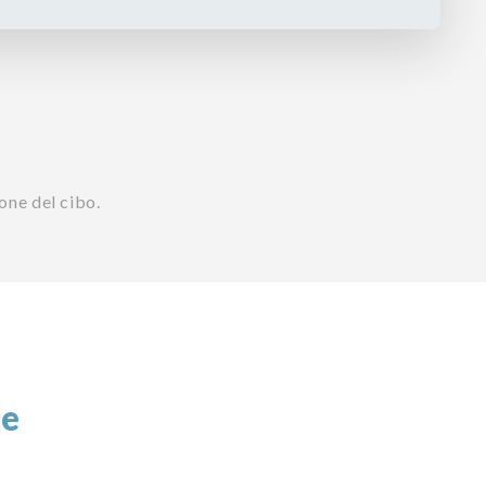
one del cibo.
te