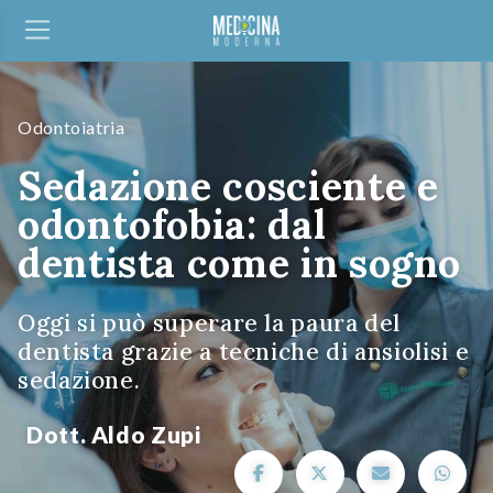
Odontoiatria
Sedazione cosciente e
odontofobia: dal
dentista come in sogno
Oggi si può superare la paura del
dentista grazie a tecniche di ansiolisi e
sedazione.
Dott. Aldo Zupi