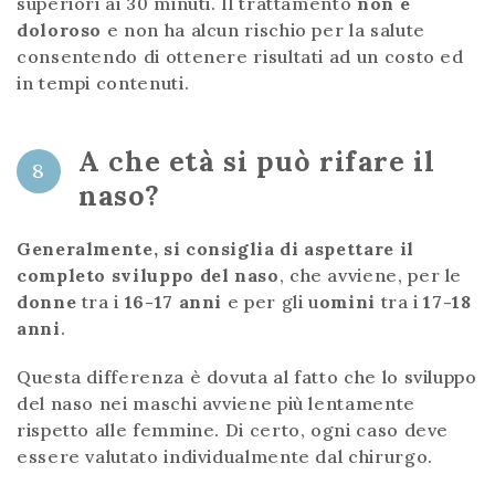
superiori ai 30 minuti. Il trattamento
non è
doloroso
e non ha alcun rischio per la salute
consentendo di ottenere risultati ad un costo ed
in tempi contenuti.
A che età si può rifare il
8
naso?
Generalmente, si consiglia di aspettare il
completo sviluppo del naso
, che avviene, per le
donne
tra i
16-17 anni
e per gli u
omini
tra i
17-18
anni
.
Questa differenza è dovuta al fatto che lo sviluppo
del naso nei maschi avviene più lentamente
rispetto alle femmine. Di certo, ogni caso deve
essere valutato individualmente dal chirurgo.