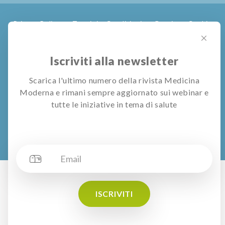
Privacy Policy
Termini e Condizioni
Gestione Cookie
© All rights reserved
Pubblivision S.r.l.
Iscriviti alla newsletter
I contenuti di questo sito e le informazioni o consulenze rilasciate
Scarica l'ultimo numero della rivista Medicina
mediante utilizzo dei servizi dedicati hanno scopo meramente
Moderna e rimani sempre aggiornato sui webinar e
divulgativo e non si sostituiscono diagnosi o visite mediche. Medicina
tutte le iniziative in tema di salute
Moderna declina ogni responsabilità in relazione alla correttezza ed
esaustività di tali contenuti, informazioni, consulenze e risposte degli
specialisti, ed invita i lettori ed utenti del sito a chiedere sempre il
parere del proprio medico
ISCRIVITI