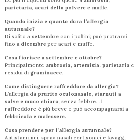
Le più frequenti sono quelle a
ambrosia,
parietaria, acari della polvere e muffe
.
Quando inizia e quanto dura l’allergia
autunnale?
Di solito a
settembre
con i pollini; può protrarsi
fino a
dicembre
per acari e muffe.
Cosa fiorisce a settembre e ottobre?
Principalmente
ambrosia, artemisia, parietaria
e
residui di
graminacee
.
Come distinguere raffreddore da allergia?
L’allergia dà
prurito oculonasale, starnuti a
salve e muco chiaro
, senza febbre. Il
raffreddore è più breve e può accompagnarsi a
febbricola e malessere
.
Cosa prendere per l’allergia autunnale?
Antistaminici, spray nasali cortisonici e lavaggi