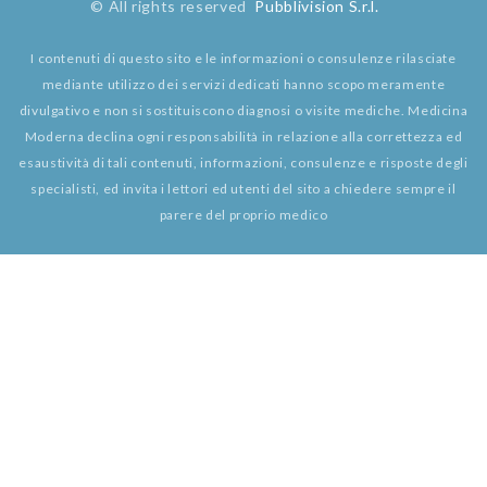
© All rights reserved
Pubblivision S.r.l.
I contenuti di questo sito e le informazioni o consulenze rilasciate
mediante utilizzo dei servizi dedicati hanno scopo meramente
divulgativo e non si sostituiscono diagnosi o visite mediche. Medicina
Moderna declina ogni responsabilità in relazione alla correttezza ed
esaustività di tali contenuti, informazioni, consulenze e risposte degli
specialisti, ed invita i lettori ed utenti del sito a chiedere sempre il
parere del proprio medico