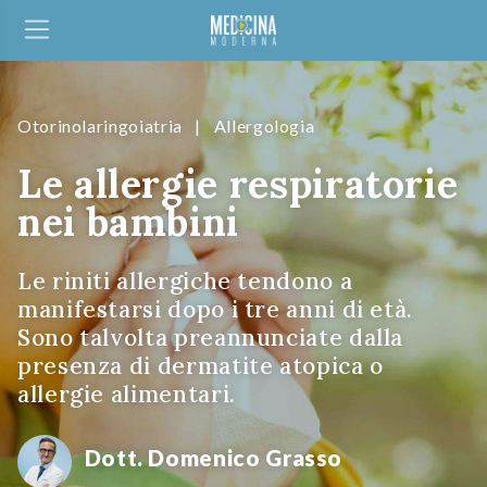
Otorinolaringoiatria
|
Allergologia
Le allergie respiratorie
nei bambini
Le riniti allergiche tendono a
manifestarsi dopo i tre anni di età.
Sono talvolta preannunciate dalla
presenza di dermatite atopica o
allergie alimentari.
Dott. Domenico Grasso