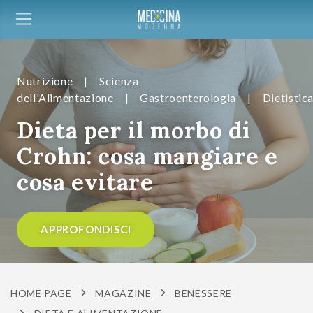
Nutrizione
|
Scienza
dell'Alimentazione
|
Gastroenterologia
|
Dietistic
Dieta per il morbo di
Crohn: cosa mangiare e
cosa evitare
APPROFONDISCI
HOME PAGE
MAGAZINE
BENESSERE