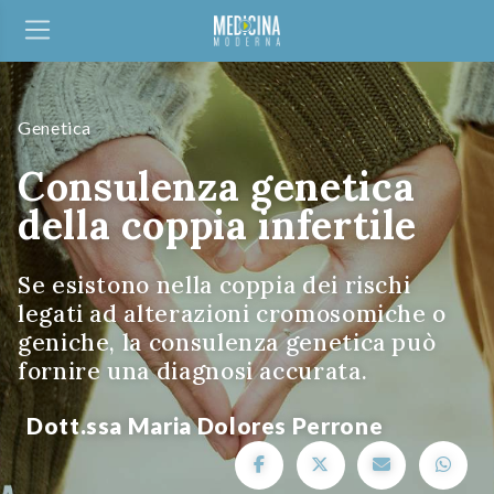
Genetica
Consulenza genetica
della coppia infertile
Se esistono nella coppia dei rischi
legati ad alterazioni cromosomiche o
geniche, la consulenza genetica può
fornire una diagnosi accurata.
Dott.ssa Maria Dolores Perrone