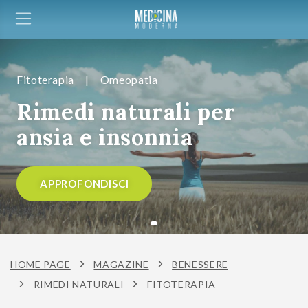
Fitoterapia
|
Omeopatia
Rimedi naturali per
ansia e insonnia
APPROFONDISCI
HOME PAGE
MAGAZINE
BENESSERE
RIMEDI NATURALI
FITOTERAPIA