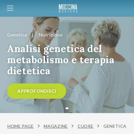
Genetica
|
Nutrizione
Analisi genetica del
metabolismo e terapia
dietetica
APPROFONDISCI
HOME PAGE
MAGAZINE
CUORE
GENETICA