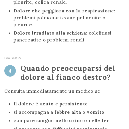
pleurite, colica renale.
Dolore che peggiora con la respirazione
:
problemi polmonari come polmonite o
pleurite.
Dolore irradiato alla schiena
: colelitiasi,
pancreatite o problemi renali.
DIAGNOSI
Quando preoccuparsi del
4
dolore al fianco destro?
Consulta immediatamente un medico se:
i
l dolore è
acuto e persistente
si accompagna a
febbre alta
o
vomito
compare
sangue nelle urine
o nelle feci
si presenta con
difficoltà respiratorie
.