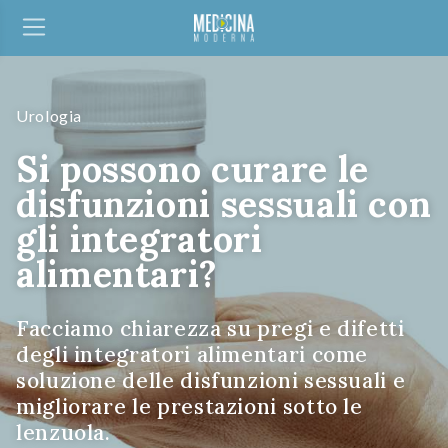
Urologia
Si possono curare le
disfunzioni sessuali con
gli integratori
alimentari?
Facciamo chiarezza su pregi e difetti
degli integratori alimentari come
soluzione delle disfunzioni sessuali e
migliorare le prestazioni sotto le
lenzuola.