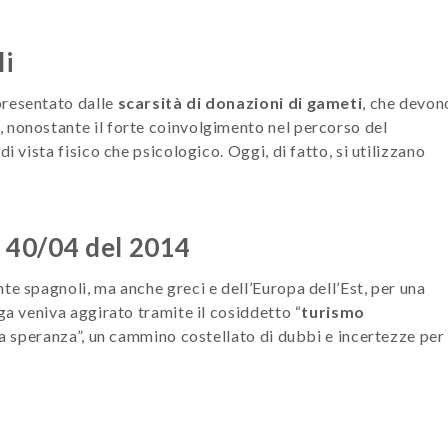
li
presentato dalle
scarsità di donazioni di gameti
, che devon
, nonostante il forte coinvolgimento nel percorso del
i vista fisico che psicologico. Oggi, di fatto, si utilizzano
e 40/04 del 2014
te spagnoli, ma anche greci e dell’Europa dell’Est, per una
ga veniva aggirato tramite il cosiddetto “
turismo
ella speranza”, un cammino costellato di dubbi e incertezze per