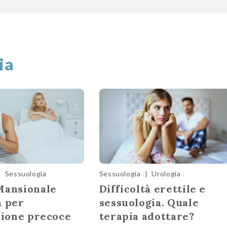
ia
|
Sessuologia
Sessuologia
|
Urologia
Mansionale
Difficoltà erettile e
a per
sessuologia. Quale
zione precoce
terapia adottare?