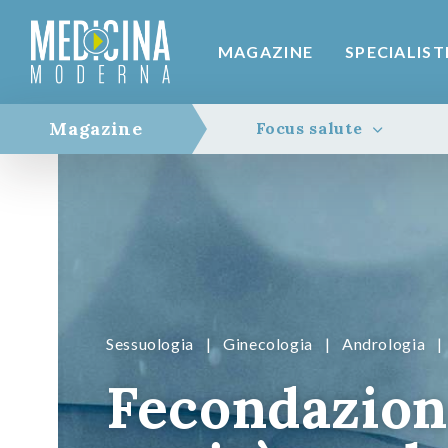
MAGAZINE
SPECIALIST
Magazine
Focus salute
Sessuologia
|
Ginecologia
|
Andrologia
|
Fecondazion