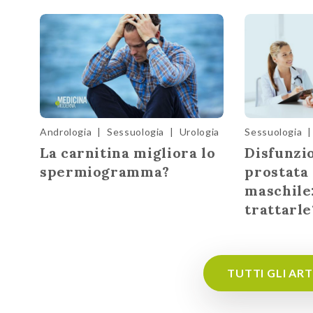
Andrologia
|
Sessuologia
|
Urologia
Sessuologia
|
La carnitina migliora lo
Disfunzio
spermiogramma?
prostata 
maschile
trattarle
TUTTI GLI AR