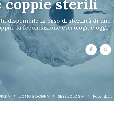
 coppie sterili
a disponibile in caso di sterilità di uno 
ppia, la fecondazione eterologa è oggi
URGIA
UOMO E DONNA
SESSUOLOGIA
Fecondazione