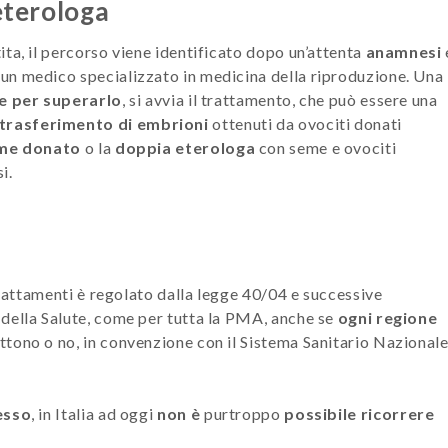
eterologa
ta, il percorso viene identificato dopo un’attenta
anamnesi
 un medico specializzato in medicina della riproduzione. Una
le per superarlo
, si avvia il trattamento, che può essere una
trasferimento di embrioni
ottenuti da ovociti donati
eme donato
o la
doppia eterologa
con seme e ovociti
i.
 trattamenti è regolato dalla legge 40/04 e successive
della Salute, come per tutta la PMA, anche se
ogni regione
ttono o no, in convenzione con il Sistema Sanitario Nazional
esso
, in Italia ad oggi
non è
purtroppo
possibile ricorrere