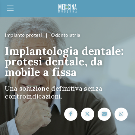
Implanto protesi
|
Odontoiatria
Implantologia dentale:
protesi dentale, da
mobile a fissa
Una soluzione definitiva senza
controindicazioni.