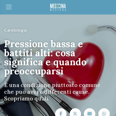
Cardiologia
Pressione bassa e
battiti alti: cosa
significa e quando
preoccuparsi
È una condizione piuttosto comune
che può avere differenti cause.
Scopriamo quali.