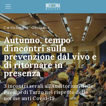
Cardiologia
|
Oculistica
Autunno, tempo
d’incontri sulla
prevenzione dal vivo e
di ritornare in
presenza
3 incontri serali all’Auditorium delle
Prealpi di Tarzo nel rispetto delle
norme anti Covid-19