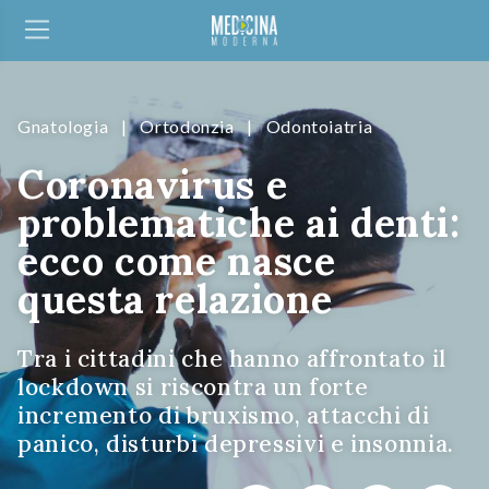
Gnatologia
|
Ortodonzia
|
Odontoiatria
Coronavirus e
problematiche ai denti:
ecco come nasce
questa relazione
Tra i cittadini che hanno affrontato il
lockdown si riscontra un forte
incremento di bruxismo, attacchi di
panico, disturbi depressivi e insonnia.