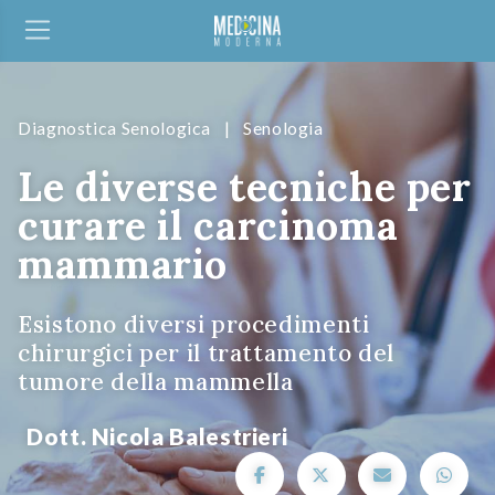
Diagnostica Senologica
|
Senologia
Le diverse tecniche per
curare il carcinoma
mammario
Esistono diversi procedimenti
chirurgici per il trattamento del
tumore della mammella
Dott. Nicola Balestrieri