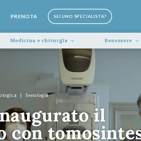
I
PRENOTA
SEI UNO SPECIALISTA?
Medicina e chirurgia
Benessere
ologica
|
Senologia
naugurato il
con tomosintes