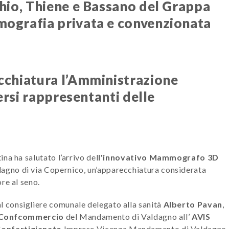
chio, Thiene e Bassano del Grappa
mografia privata e convenzionata
cchiatura l’Amministrazione
versi rappresentanti delle
na ha salutato l’arrivo del
l'innovativo Mammografo 3D
agno di via Copernico, un’apparecchiatura considerata
re al seno.
al consigliere comunale delegato alla sanità
Alberto Pavan
,
Confcommercio
del Mandamento di Valdagno all’
AVIS
onfartigianato
Imprese Vicenza Mandamento di Valdagno