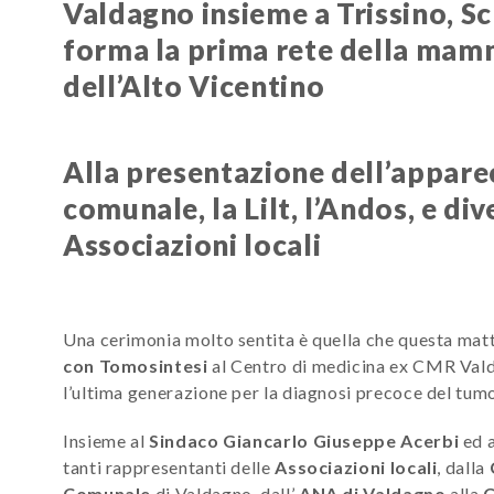
Valdagno insieme a Trissino, S
forma la prima rete della mam
dell’Alto Vicentino
Alla presentazione dell’appare
comunale, la Lilt, l’Andos, e di
Associazioni locali
Una cerimonia molto sentita è quella che questa matti
con Tomosintesi
al Centro di medicina ex CMR Vald
l’ultima generazione per la diagnosi precoce del tumo
Insieme al
Sindaco Giancarlo Giuseppe Acerbi
ed 
tanti rappresentanti delle
Associazioni locali
, dalla
Comunale
di Valdagno, dall’
ANA di Valdagno
alla
C