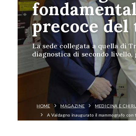
fondamentale
precoce del
La sede collegata a quella di T
diagnostica di secondo livello,
HOME
MAGAZINE
MEDICINA E CHIR
A Valdagno inaugurato il mammografo con t