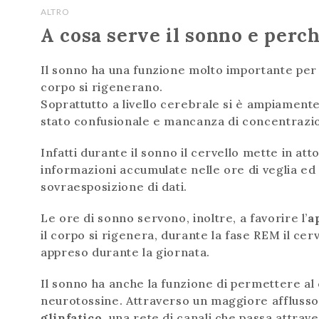
ALTRO
A cosa serve il sonno e perc
Il sonno ha una funzione molto importante per l
corpo si rigenerano.
Soprattutto a livello cerebrale si è ampiament
stato confusionale e mancanza di concentrazi
Infatti durante il sonno il cervello mette in atto 
informazioni accumulate nelle ore di veglia ed
sovraesposizione di dati.
Le ore di sonno servono, inoltre, a favorire l’
a
il corpo si rigenera, durante la fase REM il ce
appreso durante la giornata.
Il sonno ha anche la funzione di permettere al 
neurotossine. Attraverso un maggiore afflusso 
glinfatico
, una rete di canali che passa attrav