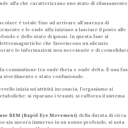
 onde alfa che caratterizzano uno stato di rilassamento
colare è totale fino ad arrivare all’assenza di
ormente e le onde alfa iniziano a lasciare il posto alle
ondo e dello stato di ipnosi. In questa fase si
elettromagnetiche che favoriscono un silenzio
borare le informazioni non necessarie e di consolidar
lla commistione tra onde theta e onde delta. È una fa
ea stordimento e stato confusionale.
cervello inizia un’attività inconscia, l’organismo si
etaboliche: si riparano i tessuti, si rafforza il sistema
fase REM
(Rapid Eye Movement)
della durata di circa
smo sia ancora immerso in un sonno profondo, si nota