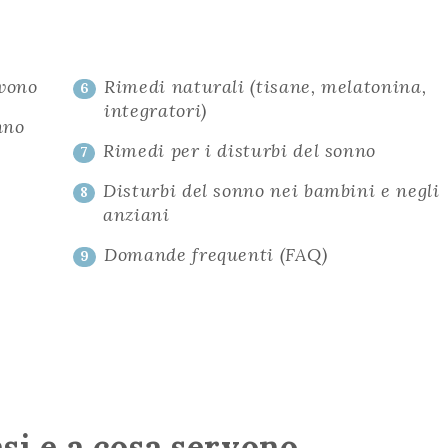
rvono
Rimedi naturali (tisane, melatonina,
6
integratori)
nno
Rimedi per i disturbi del sonno
7
Disturbi del sonno nei bambini e negli
8
anziani
Domande frequenti (FAQ)
9
fasi e a cosa servono