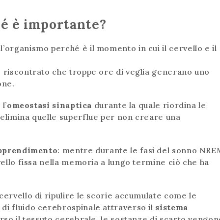
hé è importante?
’organismo perché è il momento in cui il cervello e il
e riscontrato che troppe ore di veglia generano uno
one.
l’
omeostasi sinaptica
durante la quale riordina le
 elimina quelle superflue per non creare una
pprendimento
: mentre durante le fasi del sonno NRE
rvello fissa nella memoria a lungo termine ciò che ha
cervello di ripulire le scorie accumulate come le
di fluido cerebrospinale attraverso il
sistema
erso il tessuto cerebrale, le sostanze di scarto vengon