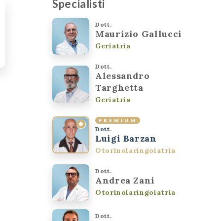
Specialisti
Dott.
Maurizio Gallucci
Geriatria
Dott.
Alessandro
Targhetta
Geriatria
PREMIUM
Dott.
Luigi Barzan
Otorinolaringoiatria
Dott.
.
Andrea Zani
Otorinolaringoiatria
Dott.