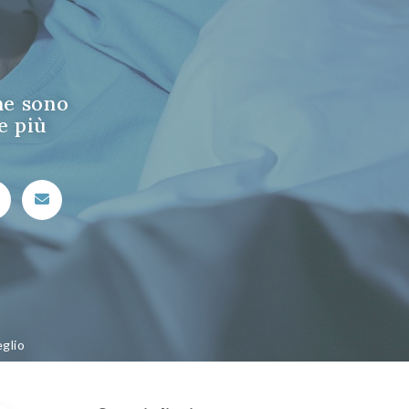
ne sono
e più
eglio