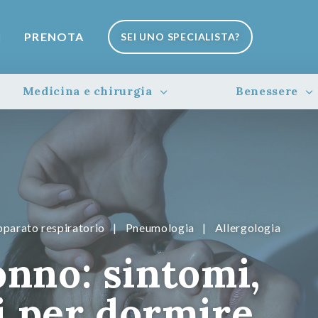
I
PRENOTA
SEI UNO SPECIALISTA?
Medicina e chirurgia
Benessere
pparato respiratorio
|
Pneumologia
|
Allergologia
onno: sintomi,
i per dormire