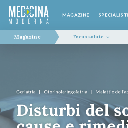
MAGAZINE
SPECIALIST
Magazine
Focus salute
Geriatria
|
Otorinolaringoiatria
|
Malattie dell'a
Disturbi del s
cause e rimed