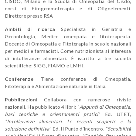
CISDO, Milano e la Scuola di Omeopatia del Cisdo,
corsi di Fitogemmoterapia e di Oligoelementi.
Direttore presso RSA
Ambiti di ricerca
Specialista in Geriatria e
Gerontologia, Medico omeopata e fitoterapeuta.
Docente di Omeopatia e Fitoterapia in scuole nazionali
per medici e farmacisti. Come nutrizionista si interessa
di intolleranze alimentari. È iscritto a tre società
scientifiche: SIGG, FIAMO e LMHI.
Conferenze
Tiene conferenze di Omeopatia,
Fitoterapia e Alimentazione naturale in Italia.
Pubblicazioni
Collabora con numerose riviste
nazionali. Ha pubblicato 4 libri: “
Appunti di Omeopatia,
basi teoriche e orientamenti pratici
” Ed. UTET,
“Intolleranze alimentari. Le recenti scoperte e la
soluzione definitiva
” Ed. Il Punto d’Incontro,
“Sensibilità
al glutine”
Ed. Il Punto d’Incontro,
“Candida. Prevenire e